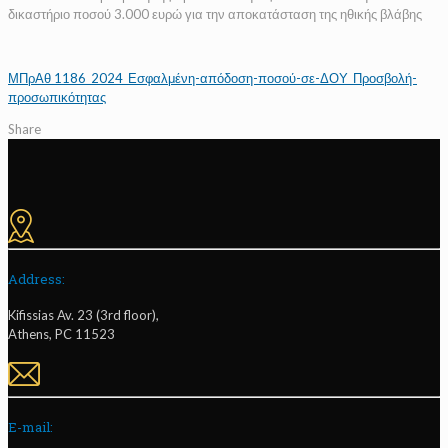
δικαστήριο ποσού 3.000 ευρώ για την αποκατάσταση της ηθικής βλάβης
ΜΠρΑθ 1186_2024_Εσφαλμένη-απόδοση-ποσού-σε-ΔΟΥ_Προσβολή-
προσωπικότητας
Share
Address:
Kifissias Av. 23 (3rd floor),
Athens, PC 11523
E-mail: