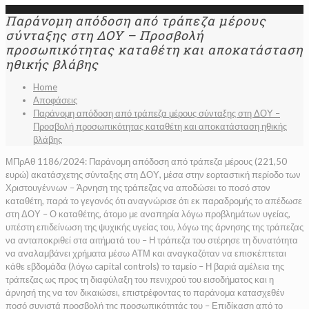
Παράνομη απόδοση από τράπεζα μέρους
σύνταξης στη ΔΟΥ – Προσβολή
προσωπικότητας καταθέτη και αποκατάσταση
ηθικής βλάβης
Home
Αποφάσεις
Παράνομη απόδοση από τράπεζα μέρους σύνταξης στη ΔΟΥ –
Προσβολή προσωπικότητας καταθέτη και αποκατάσταση ηθικής
βλάβης
ΜΠρΑθ 1186/2024: Παράνομη απόδοση από τράπεζα μέρους (221,50
ευρώ) ακατάσχετης σύνταξης στη ΔΟΥ, μέσα στην εορταστική περίοδο των
Χριστουγέννων – Άρνηση της τράπεζας να αποδώσει το ποσό στον
καταθέτη, παρά το γεγονός ότι αναγνώρισε ότι εκ παραδρομής το απέδωσε
στη ΔΟΥ – Ο καταθέτης, άτομο με αναπηρία λόγω προβλημάτων υγείας,
υπέστη επιδείνωση της ψυχικής υγείας του, λόγω της άρνησης της τράπεζας
να ανταποκριθεί στα αιτήματά του – Η τράπεζα του στέρησε τη δυνατότητα
να αναλαμβάνει χρήματα μέσω ΑΤΜ και αναγκαζόταν να επισκέπτεται
κάθε εβδομάδα (λόγω capital controls) το ταμείο – Η βαριά αμέλεια της
τράπεζας ως προς τη διαφύλαξη του πενιχρού του εισοδήματος και η
άρνησή της να τον δικαιώσει, επιστρέφοντας το παράνομα κατασχεθέν
ποσό συνιστά προσβολή της προσωπικότητάς του – Επιδίκαση από το