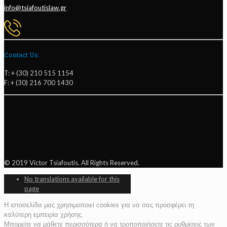
info@tsiafoutislaw.gr
Contact Us:
T: + (30) 210 515 1154
F: + (30) 216 700 1430
© 2019 Victor Tsiafoutis. All Rights Reserved.
No translations available for this
page
Η ιστοσελίδα μας χρησιμοποιεί cookies για να σας προσφέρει τη
καλύτερη εμπειρία χρήσης.
Μπορείτε να μάθετε περισσότερα ή να τροποποιήσετε τις ρυθμίσεις των